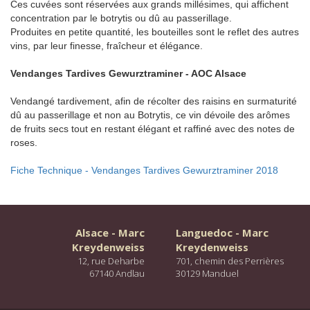
Ces cuvées sont réservées aux grands millésimes, qui affichent
concentration par le botrytis ou dû au passerillage.
Produites en petite quantité, les bouteilles sont le reflet des autres
vins, par leur finesse, fraîcheur et élégance.
Vendanges Tardives Gewurztraminer - AOC Alsace
Vendangé tardivement, afin de récolter des raisins en surmaturité
dû au passerillage et non au Botrytis, ce vin dévoile des arômes
de fruits secs tout en restant élégant et raffiné avec des notes de
roses.
Fiche Technique - Vendanges Tardives Gewurztraminer 2018
Alsace - Marc
Languedoc - Marc
Kreydenweiss
Kreydenweiss
12, rue Deharbe
701, chemin des Perrières
67140 Andlau
30129 Manduel